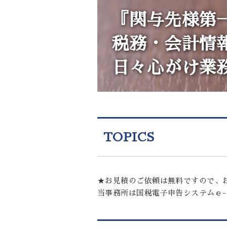
『関与先様第
税務・会計情
日々心がけ業
TOPICS
★お見積のご依頼は無料ですので、
当事務所は国税電子申告システムｅ